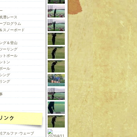
ー
帆漕レース
ープログラム
＆スノーボード
ング＆登山
ツーリング
ットボール
ントン
ボール
シング
リング
事
社アルファ･ウェーブ