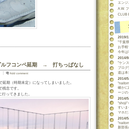
エンジ
A.W.
CLUB 
2019/
"千葉県民
お手軽
今年は
2014
"ケンスケ
回AWゴルフコンペ延期 → 打ちっぱなし
ブログ
道は本当
Add comment
2014
響で延期（時期未定）になってしまいました。
"naitom
確かに
で残念です。
ージの
に行ってきました。
2014
"shoji"
すいま
マホだ
2014
"naitom
新部長