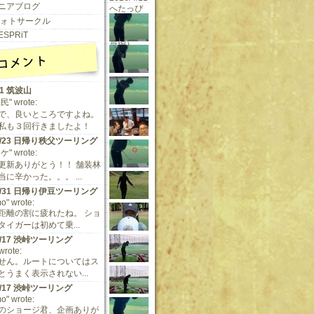
ニアブログ
 フォトサークル
ESPRiT
11 筑波山
" wrote:
で、良いところですよね。
私も３回行きましたよ！
/9/23 日帰り秩父ツーリング
" wrote:
更新ありがとう！！ 舗装林
に辛かった。。。 ...
/5/31 日帰り伊豆ツーリング
o" wrote:
距離の割に疲れたね。 ショ
タイガーは初めて乗...
/5/17 渋峠ツーリング
 wrote:
せん。ルートについてはス
とうまく表示されない...
/5/17 渋峠ツーリング
o" wrote:
のショージ君、企画ありが