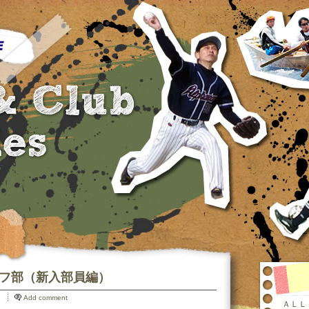
ゴルフ部（新入部員編）
Add comment
ＡＬＬ