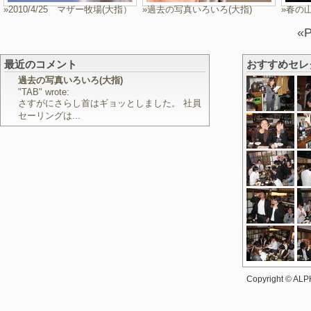
»2010/4/25 マザー牧場(大指）
»過去の写真いろいろ(大指)
»春の山
«P
最近のコメント
おすすめセレ
過去の写真いろいろ(大指)
"TAB" wrote:
さすがにさらし首はギョッとしました。 社員
セーリングは...
Copyright © ALPH