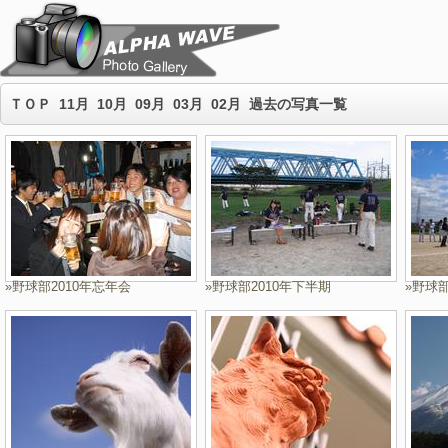
ＴＯＰ
11月
10月
09月
03月
02月
過去の写真一覧
»野球部2010年忘年会
»野球部2010年下半期
»野球部