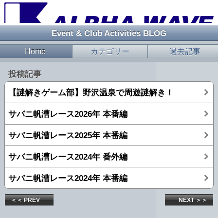
Event & Club Activities BLOG
Home
カテゴリー
過去記事
投稿記事
【謎解きゲーム部】野沢温泉で周遊謎解き！
サバニ帆漕レース2026年 本番編
サバニ帆漕レース2025年 本番編
サバニ帆漕レース2024年 番外編
サバニ帆漕レース2024年 本番編
＜＜ PREV
NEXT ＞＞