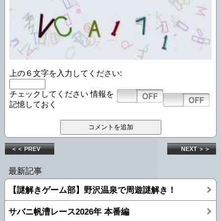
上の６文字を入力してください:
チェックしてください
情報を
記憶しておく
＜＜ PREV
NEXT ＞＞
最新記事
【謎解きゲーム部】野沢温泉で周遊謎解き！
サバニ帆漕レース2026年 本番編