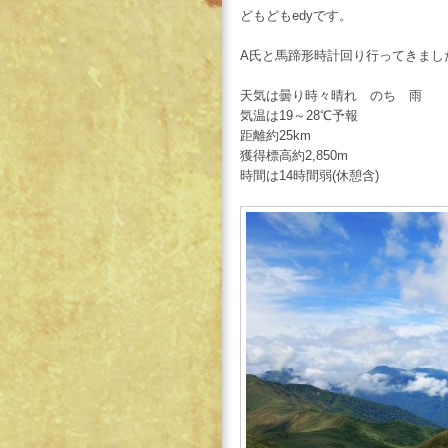
どもどもedyです。
A氏と馬蹄形時計回り行ってきまし
天気は曇り時々晴れ のち 雨
気温は19～28℃予報
距離約25km
獲得標高約2,850m
時間は14時間弱(休憩含)