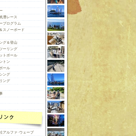
ー
帆漕レース
ープログラム
＆スノーボード
ング＆登山
ツーリング
ットボール
ントン
ボール
シング
リング
事
社アルファ･ウェーブ