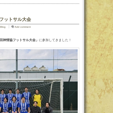
協フットサル大会
cBlog
Add comment
4回神情協フットサル大会」
に参加してきました！