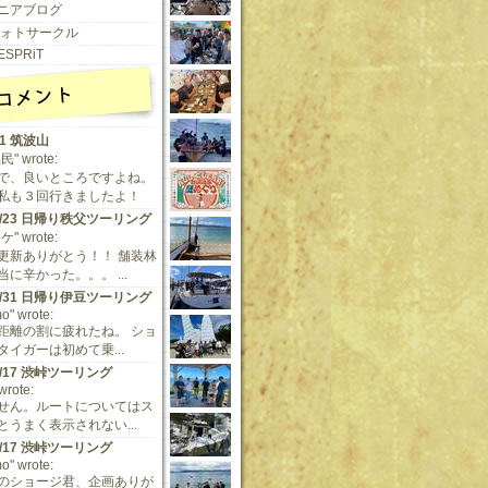
ニアブログ
 フォトサークル
ESPRiT
11 筑波山
" wrote:
で、良いところですよね。
私も３回行きましたよ！
/9/23 日帰り秩父ツーリング
" wrote:
更新ありがとう！！ 舗装林
に辛かった。。。 ...
/5/31 日帰り伊豆ツーリング
o" wrote:
距離の割に疲れたね。 ショ
タイガーは初めて乗...
/5/17 渋峠ツーリング
 wrote:
せん。ルートについてはス
とうまく表示されない...
/5/17 渋峠ツーリング
o" wrote:
のショージ君、企画ありが