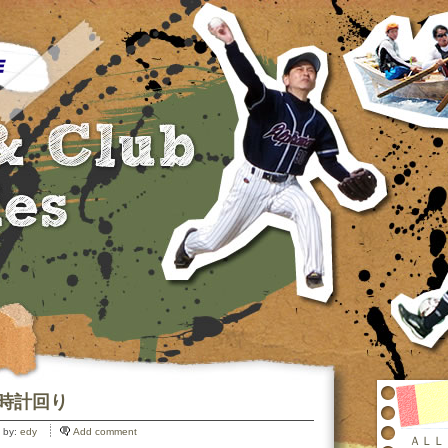
 時計回り
 by:
edy
Add comment
ＡＬＬ