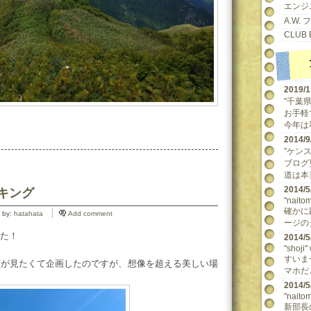
エンジ
A.W.
CLUB 
2019/
"千葉県民
お手軽
今年は
2014
"ケンスケ
ブログ
道は本当
2014
イキング
"naitom
確かに
 by:
hatahata
Add comment
ージの
た！
2014
"shoji"
。
すいま
蕉が見たくて企画したのですが、想像を超える美しい場
マホだ
2014
"naitom
新部長