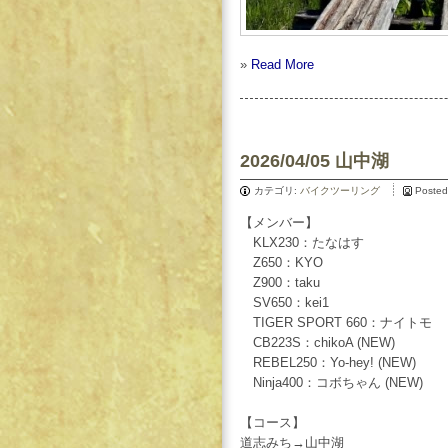
»
Read More
2026/04/05 山中湖
カテゴリ:
バイクツーリング
Posted
【メンバー】
KLX230：たなはす
Z650：KYO
Z900：taku
SV650：kei1
TIGER SPORT 660：ナイトモ
CB223S：chikoA (NEW)
REBEL250：Yo-hey! (NEW)
Ninja400：コボちゃん (NEW)
【コース】
道志みち→山中湖