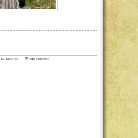
 by:
tanahas
Add comment