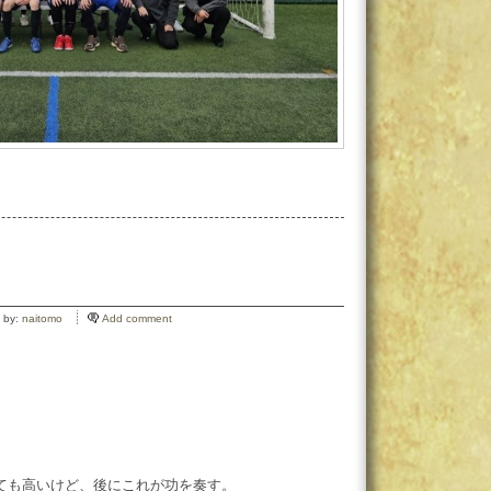
 by:
naitomo
Add comment
ん
ても高いけど、後にこれが功を奏す。