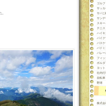
ゴルフ
サッカ
た。
サバニ
サンデ
スキー
テニス
ハイキ
バイク
バスケ
バドミ
バレー
フィッ
ボルダ
ヨット
社内行
自転車
野球
株式会