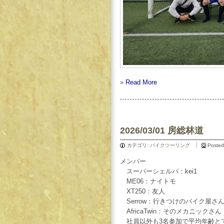
»
Read More
2026/03/01 房総林道
カテゴリ:
バイクツーリング
Posted
メンバー
スーパーシェルパ：kei1
ME06：ナイトモ
XT250：友人
Serrow：行きつけのバイク屋さ
AfricaTwin：そのメカニックさん
社員以外も3名参加で平均年齢と