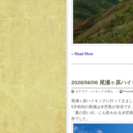
»
Read More
2026/06/06 尾瀬ヶ原ハ
カテゴリ:
ハイキング＆登山
Posted
尾瀬ヶ原ハイキングに行ってきまし
6月初旬の尾瀬は水芭蕉が見頃です
「夏の思い出」にも歌われる水芭
所でした。