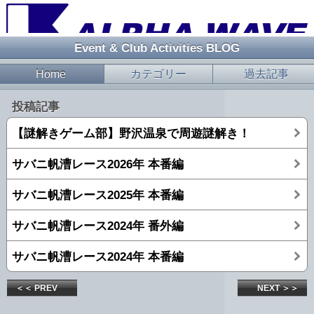
Event & Club Activities BLOG
Home
カテゴリー
過去記事
投稿記事
【謎解きゲーム部】野沢温泉で周遊謎解き！
サバニ帆漕レース2026年 本番編
サバニ帆漕レース2025年 本番編
サバニ帆漕レース2024年 番外編
サバニ帆漕レース2024年 本番編
＜＜ PREV
NEXT ＞＞