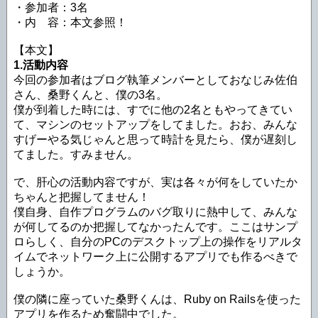
・参加者：3名
・内 容：本文参照！
【本文】
1.活動内容
今回の参加者はブログ執筆メンバーとしておなじみ佐伯
さん、桑野くんと、僕の3名。
僕が到着した時には、すでに他の2名ともやってきてい
て、マシンのセットアップをしてました。おお、みんな
すげーやる気じゃんと思って時計を見たら、僕が遅刻し
てました。すみません。
で、肝心の活動内容ですが、実は各々が何をしていたか
ちゃんと把握してません！
僕自身、自作プログラムのバグ取りに熱中して、みんな
が何してるのか把握してなかったんです。ここはサンプ
ロらしく、自分のPCのデスクトップ上の操作をリアルタ
イムでネットワーク上に公開するアプリでも作るべきで
しょうか。
僕の隣に座っていた桑野くんは、Ruby on Railsを使った
アプリを作るため奮闘中でした。