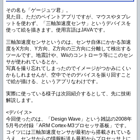
その名も「ゲージュツ君」。
見た目、ただのペイントアプリですが、マウスやタブレ
ットを使わず、「三軸加速度センサ」というデバイスを
使って絵を描きます。使用言語はJAVAです。
三軸加速度センサというのは、センサ自体にかかる加速
度をX方向、Y方向、Z方向の三方向に分離して検出する
ツールです。地震計や、Wiiのコントローラ等にこのセン
サが使われているとか。
写真を撮り忘れてしまったのでイメージがつかみにくい
かもしれませんが、空中でそのデバイスを振り回すこと
で絵が描ける、というアプリなわけです。
実際に使っている様子は次回紹介するとして、先に技術
解説します。
<デバイス>
今回使ったのは、「Design Wave」という雑誌の2008年
5月号の付録「ARM Cortex-M3プロセッサ基板」です。
コイツには三軸加速度センサが最初から搭載されている
うえ、センサからの情報転送も最初からプロセッサ上に