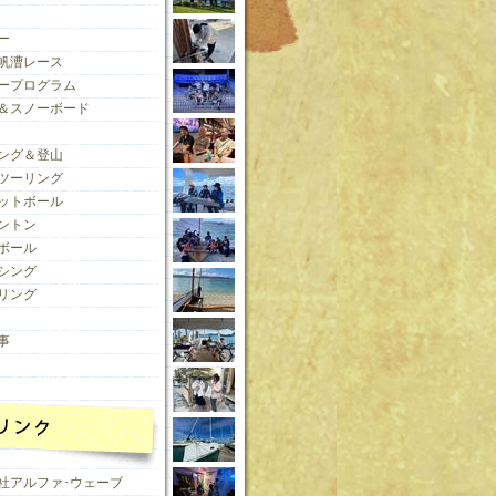
ー
帆漕レース
ープログラム
＆スノーボード
ング＆登山
ツーリング
ットボール
ントン
ボール
シング
リング
事
社アルファ･ウェーブ