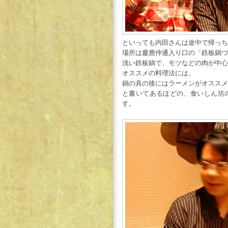
といっても内田さんは途中で帰っち
場所は慶應仲通入り口の「鉄板鍋づ
浅い鉄板鍋で、モツなどの肉が中心
オススメの料理法には、
鍋の具の後にはラーメンがオススメ
と書いてあるほどの、食いしん坊
す。