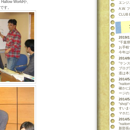
llow Worldや、
エンジ
です。
A.W.
CLUB 
2019/
"千葉県民
お手軽
今年は
2014
"ケンスケ
ブログ
道は本当
2014
"naitom
確かに
ージの
2014
"shoji"
すいま
マホだ
2014
"naitom
新部長