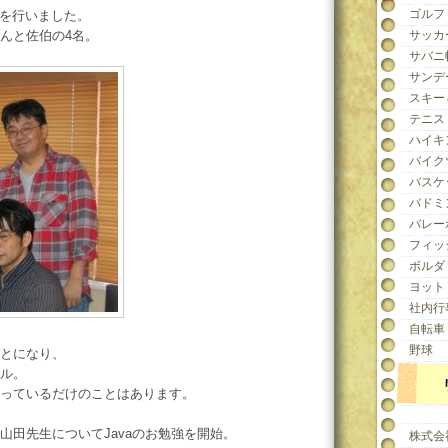
ゴルフ
動を行いました。
んと佐伯の4名。
サッカ
サバニ
サンデ
スキー
テニス
ハイキ
バイク
バスケ
バドミ
バレー
フィッ
ボルダ
ヨット
社内行
自転車
野球
とになり、
ール。
っているだけのことはあります。
山田先生についてJavaのお勉強を開始。
株式会