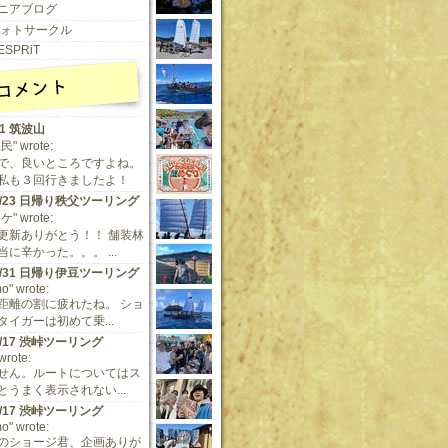
ニアブログ
 フォトサークル
ESPRiT
11 筑波山
" wrote:
で、良いところですよね。
私も３回行きましたよ！
/9/23 日帰り秩父ツーリング
" wrote:
更新ありがとう！！ 舗装林
に辛かった。。。 ...
/5/31 日帰り伊豆ツーリング
o" wrote:
距離の割に疲れたね。 ショ
タイガーは初めて乗...
/5/17 渋峠ツーリング
 wrote:
せん。ルートについてはス
とうまく表示されない...
/5/17 渋峠ツーリング
o" wrote:
のショージ君、企画ありが