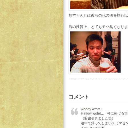
柄本くんとは彼らの代の研修旅行以
店の性質上、とてもモツ臭くなりま
コメント
woody
wrote:
Hallow wolrd...「神に捧げる
（辞書引きました笑）
途中で帰ってしまいスミマセ