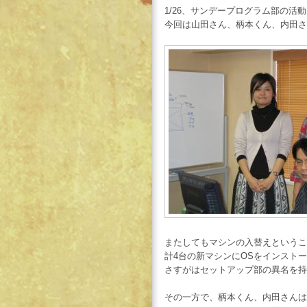
1/26、サンデープログラム部の活
今回は山田さん、柄本くん、内田さ
またしてもマシンの入替えというこ
計4台の新マシンにOSをインスト
さすがはセットアップ部の異名を持
その一方で、柄本くん、内田さんは