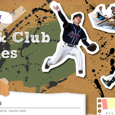
告
ted by:
Yasuhiro Saeki
ＡＬＬ