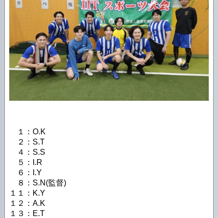
１：O.K
２：S.T
４：S.S
５：I.R
６：I.Y
８：S.N(監督)
１１：K.Y
１２：A.K
１３：E.T