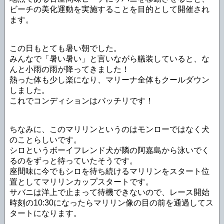
ビーチの美化運動を実施することを目的として開催され
ます。
この日もとても暑い朝でした。
みんなで「暑い暑い」と言いながら艤装していると、な
んと小雨の雨が降ってきました！
熱った体も少し楽になり、マリーナ全体もクールダウン
しました。
これでコンディションはバッチリです！
ちなみに、このマリリンというのはモンローではなく犬
のことらしいです。
シロというボーイフレンド犬が隣の阿嘉島から泳いでく
るのをずっと待っていたそうです。
座間味に今でもシロを待ち続けるマリリンをスタート位
置としてマリリンカップスタートです。
サバニは洋上で止まって待機できないので、レース開始
時刻の10:30になったらマリリン像の目の前を通過してス
タートになります。