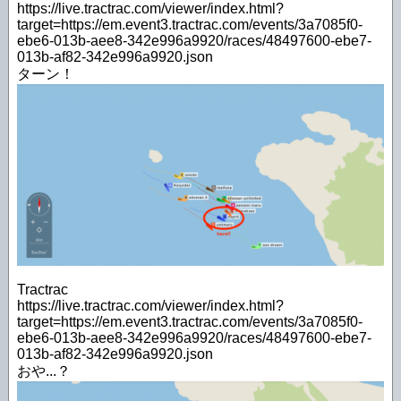
https://live.tractrac.com/viewer/index.html?
target=https://em.event3.tractrac.com/events/3a7085f0-
ebe6-013b-aee8-342e996a9920/races/48497600-ebe7-
013b-af82-342e996a9920.json
ターン！
Tractrac
https://live.tractrac.com/viewer/index.html?
target=https://em.event3.tractrac.com/events/3a7085f0-
ebe6-013b-aee8-342e996a9920/races/48497600-ebe7-
013b-af82-342e996a9920.json
おや...？