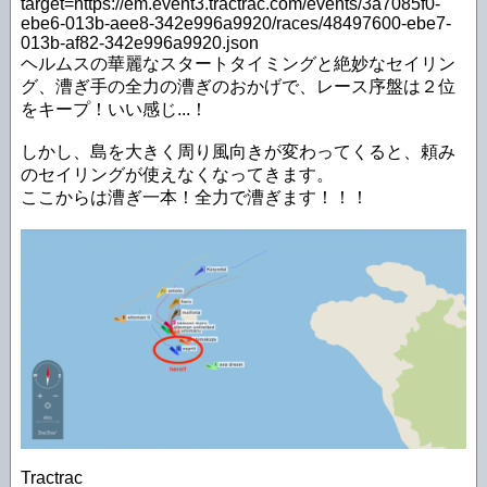
target=https://em.event3.tractrac.com/events/3a7085f0-
ebe6-013b-aee8-342e996a9920/races/48497600-ebe7-
013b-af82-342e996a9920.json
ヘルムスの華麗なスタートタイミングと絶妙なセイリン
グ、漕ぎ手の全力の漕ぎのおかげで、レース序盤は２位
をキープ！いい感じ...！
しかし、島を大きく周り風向きが変わってくると、頼み
のセイリングが使えなくなってきます。
ここからは漕ぎ一本！全力で漕ぎます！！！
Tractrac