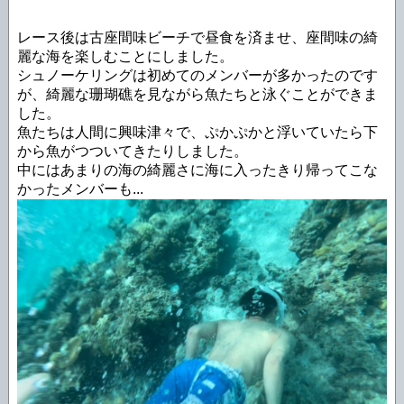
レース後は古座間味ビーチで昼食を済ませ、座間味の綺
麗な海を楽しむことにしました。
シュノーケリングは初めてのメンバーが多かったのです
が、綺麗な珊瑚礁を見ながら魚たちと泳ぐことができま
した。
魚たちは人間に興味津々で、ぷかぷかと浮いていたら下
から魚がつついてきたりしました。
中にはあまりの海の綺麗さに海に入ったきり帰ってこな
かったメンバーも...