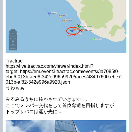
Tractrac
https://live.tractrac.com/viewer/index.html?
target=https://em.event3.tractrac.com/events/3a7085f0-
ebe6-013b-aee8-342e996a9920/races/48497600-ebe7-
013b-af82-342e996a9920.json
うわぁぁ
みるみるうちに抜かされていきます、、
ここでメンバー交代をして首位奪還を目指しますが
トップサバニは遥か先に...