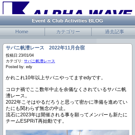
Event & Club Activities BLOG
Home
カテゴリー
過去記事
サバニ帆漕レース 2022年11月合宿
投稿日:23/01/04
カテゴリ:
サバニ帆漕レース
Posted by: edy
かれこれ10年以上サバニやってますedyです。
コロナ禍でここ数年中止を余儀なくされているサバニ帆
漕レース。
2022年こそはやるだろうと思って密かに準備を進めてい
たにも関わらず無念の中止。
流石に2023年は開催される事を願ってメンバーも新たに
チームESPRiT再始動です。