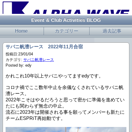
Event & Club Activities BLOG
Home
カテゴリー
過去記事
サバニ帆漕レース 2022年11月合宿
投稿日:23/01/04
カテゴリ:
サバニ帆漕レース
Posted by: edy
かれこれ10年以上サバニやってますedyです。
コロナ禍でここ数年中止を余儀なくされているサバニ帆
漕レース。
2022年こそはやるだろうと思って密かに準備を進めてい
たにも関わらず無念の中止。
流石に2023年は開催される事を願ってメンバーも新たに
チームESPRiT再始動です。