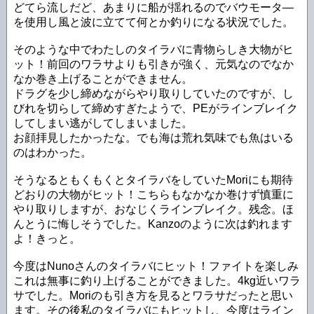
どてら流しだど、あまりに船が揺れるのでバウモータ―
を使用し風と波に立てて何とか釣りになる状況でした。
そのような中でわたしのタイラバに青物らしき大物がヒ
ット！前回のワラサよりも引きが強く、元気なのでなか
なか巻き上げることができません。
ドラグを少し締めながらやり取りしていたのですが、し
びれを切らして締めすぎたようで、PEがラインブレイク
してしまい逃がしてしまいました。
お顔拝見したかったな。でも海は荒れ気味でも魚はいる
のはわかった。
そうなるともくもくとタイラバをしていたMoriにも期待
どおりの大物がヒット！こちらもなかなか巻けず慎重に
やり取りしますが、おなじくラインブレイク。残念。ほ
んとうに悔しそうでした。Kanzoのように次は釣れます
よ！きっと。
今度はNunoさんのタイラバにヒット！ファイトを楽しみ
これは無事に釣り上げることができました。4kg近いワラ
サでした。Moriのも引き方を見るとワラサだったと思い
ます。その後私のタイラバにもヒットし、今度はライン