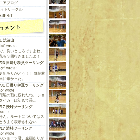
ニアブログ
 フォトサークル
ESPRiT
11 筑波山
" wrote:
で、良いところですよね。
私も３回行きましたよ！
/9/23 日帰り秩父ツーリング
" wrote:
更新ありがとう！！ 舗装林
に辛かった。。。 ...
/5/31 日帰り伊豆ツーリング
o" wrote:
距離の割に疲れたね。 ショ
タイガーは初めて乗...
/5/17 渋峠ツーリング
 wrote:
せん。ルートについてはス
とうまく表示されない...
/5/17 渋峠ツーリング
o" wrote:
のショージ君、企画ありが