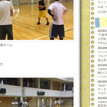
エンジ
A.W.
CLUB 
2019/
"千葉県民
お手軽
今年は
者チーム
2014
"ケンスケ
ブログ
道は本当
す。
2014
"naitom
確かに
ージの
2014
"shoji"
すいま
マホだ
2014
"naitom
新部長