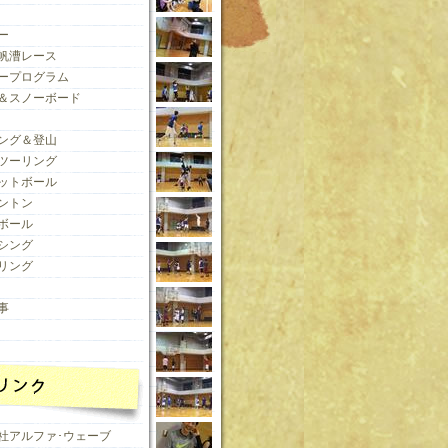
ー
帆漕レース
ープログラム
＆スノーボード
ング＆登山
ツーリング
ットボール
ントン
ボール
シング
リング
事
社アルファ･ウェーブ