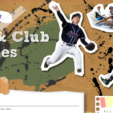
d by:
tokui
ＡＬＬ