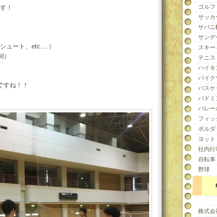
ゴルフ
す！
サッカ
サバニ
サンデ
ュート、etc….）
スキー
制）
テニス
ハイキ
バイク
ですね！！
バスケ
バドミ
バレー
フィッ
ボルダ
ヨット
社内行
自転車
野球
株式会