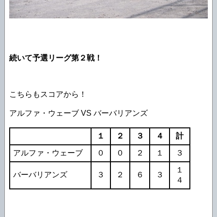
続いて予選リーグ第２戦！
こちらもスコアから！
アルファ・ウェーブ VS バーバリアンズ
１
２
３
４
計
アルファ・ウェーブ
０
０
２
１
３
１
バーバリアンズ
３
２
６
３
４