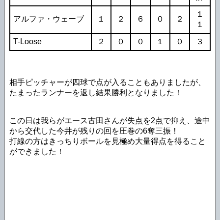
１
アルファ・ウェーブ
１
２
６
０
２
１
T-Loose
２
０
０
１
０
３
相手ピッチャーが四球で点が入ることもありましたが、
たまったランナーを返し結果勝利となりました！
この日は我らがエース古田さんが失点を2点で抑え、途中
から交代した今井が残りの回を圧巻の6奪三振！
打線の方はきっちりボールを見極め大量得点を得ること
ができました！