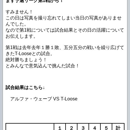
まず予選リーグ第1戦から！
すみません！
この日は写真を撮り忘れてしまい当日の写真がありませ
んでした。
なので第1戦については試合結果とその日の活躍について
お伝えします。
第1戦は去年去年１勝１敗、五分五分の戦いを繰り広げて
きたT-Looseとの試合。
絶対勝ちましょう！
とみんなで意気込んで挑んだ試合！
試合結果はこちら↓
アルファ・ウェーブ VS T-Loose
１
２
３
４
５
計