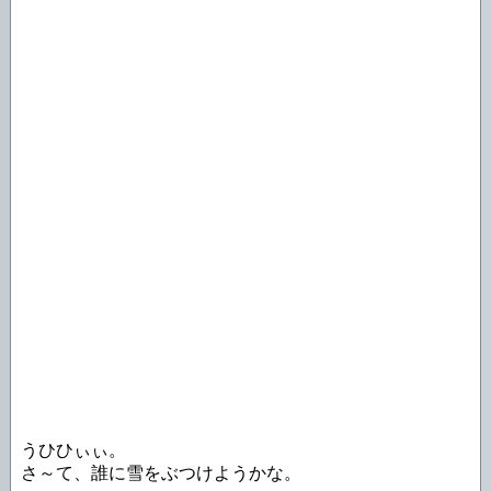
うひひぃぃ。
さ～て、誰に雪をぶつけようかな。