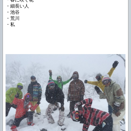
・細長い人
・池谷
・荒川
・私