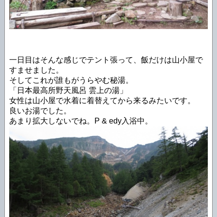
一日目はそんな感じでテント張って、飯だけは山小屋で
すませました。
そしてこれが誰もがうらやむ秘湯。
「日本最高所野天風呂 雲上の湯」
女性は山小屋で水着に着替えてから来るみたいです。
良いお湯でした。
あまり拡大しないでね。P & edy入浴中。