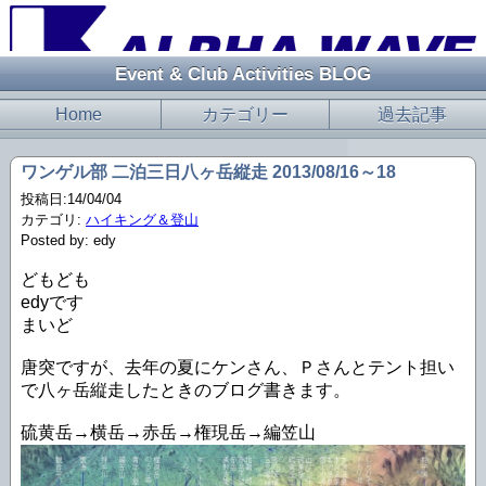
Event & Club Activities BLOG
Home
カテゴリー
過去記事
ワンゲル部 二泊三日八ヶ岳縦走 2013/08/16～18
投稿日:14/04/04
カテゴリ:
ハイキング＆登山
Posted by: edy
どもども
edyです
まいど
唐突ですが、去年の夏にケンさん、Ｐさんとテント担い
で八ヶ岳縦走したときのブログ書きます。
硫黄岳→横岳→赤岳→権現岳→編笠山