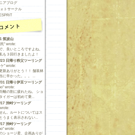
ニアブログ
 フォトサークル
ESPRiT
11 筑波山
" wrote:
で、良いところですよね。
私も３回行きましたよ！
/9/23 日帰り秩父ツーリング
" wrote:
更新ありがとう！！ 舗装林
に辛かった。。。 ...
/5/31 日帰り伊豆ツーリング
o" wrote:
距離の割に疲れたね。 ショ
タイガーは初めて乗...
/5/17 渋峠ツーリング
 wrote:
せん。ルートについてはス
とうまく表示されない...
/5/17 渋峠ツーリング
o" wrote:
のショージ君、企画ありが