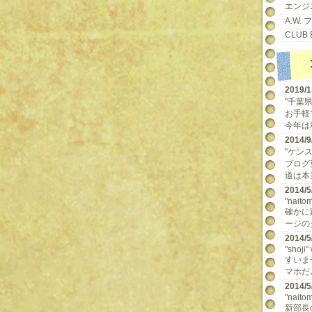
エンジ
A.W.
CLUB 
2019/
"千葉県民
お手軽
今年は
2014
"ケンスケ
ブログ
道は本当
2014
"naitom
確かに
ージの
2014
"shoji"
すいま
マホだ
2014
"naitom
新部長