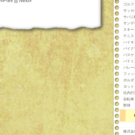
«Prev ||| Next»
ゴルフ
サッカ
サバニ
サンデ
スキー
テニス
ハイキ
バイク
バスケ
バドミ
バレー
フィッ
ボルダ
ヨット
社内行
自転車
野球
株式会