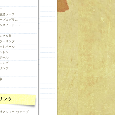
ー
帆漕レース
ープログラム
＆スノーボード
ング＆登山
ツーリング
ットボール
ントン
ボール
シング
リング
事
社アルファ･ウェーブ