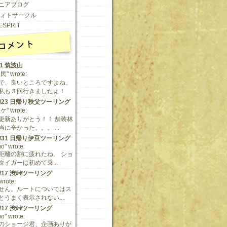
ニアブログ
 フォトサークル
ESPRiT
11 筑波山
" wrote:
で、良いところですよね。
私も３回行きましたよ！
/9/23 日帰り秩父ツーリング
" wrote:
更新ありがとう！！ 舗装林
に辛かった。。。 ...
/5/31 日帰り伊豆ツーリング
o" wrote:
距離の割に疲れたね。 ショ
タイガーは初めて乗...
/5/17 渋峠ツーリング
 wrote:
せん。ルートについてはス
とうまく表示されない...
/5/17 渋峠ツーリング
o" wrote:
のショージ君、企画ありが