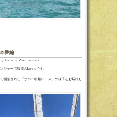
 本番編
 by:
konno
Add comment
ジャー広報部のkonnoです。
島で開催される「サバニ帆船レース」の様子をお届けし