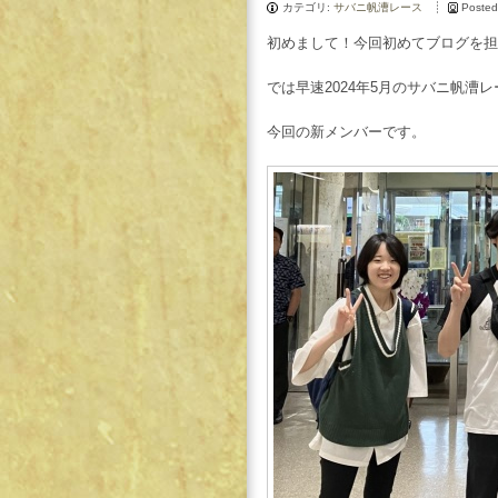
カテゴリ:
サバニ帆漕レース
Posted
初めまして！今回初めてブログを担
では早速2024年5月のサバニ帆
今回の新メンバーです。