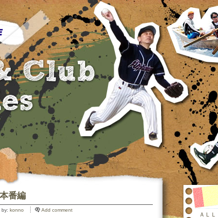
 本番編
 by:
konno
Add comment
ＡＬＬ