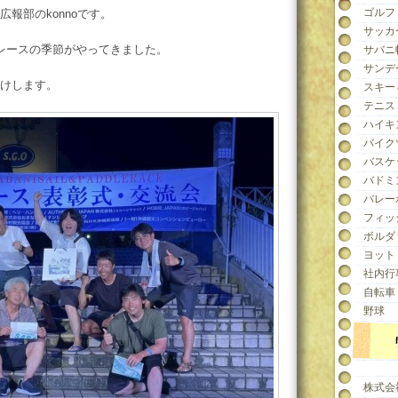
ゴルフ
報部のkonnoです。
サッカ
レースの季節がやってきました。
サバニ
サンデ
けします。
スキー
テニス
ハイキ
バイク
バスケ
バドミ
バレー
フィッ
ボルダ
ヨット
社内行
自転車
野球
株式会