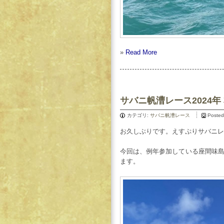
»
Read More
サバニ帆漕レース2024年
カテゴリ:
サバニ帆漕レース
Posted
お久しぶりです。えすぷりサバニレン
今回は、例年参加している座間味
ます。