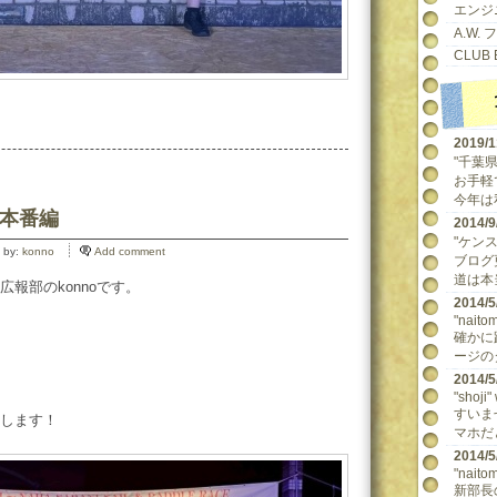
エンジ
A.W.
CLUB 
2019/
"千葉県民
お手軽
今年は
 本番編
2014
"ケンスケ
 by:
konno
Add comment
ブログ
道は本当
報部のkonnoです。
2014
"naitom
確かに
ージの
2014
"shoji"
すいま
します！
マホだ
2014
"naitom
新部長