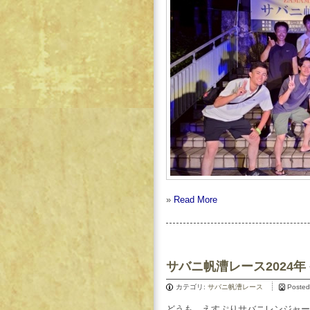
»
Read More
サバニ帆漕レース2024年
カテゴリ:
サバニ帆漕レース
Posted
どうも。えすぷりサバニレンジャー広