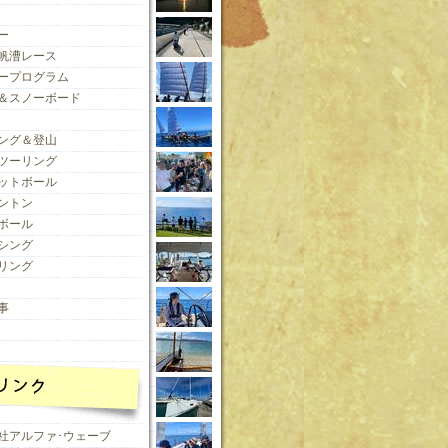
ー
帆漕レース
ープログラム
＆スノーボード
ング＆登山
ツーリング
ットボール
ントン
ボール
シング
リング
事
社アルファ･ウェーブ