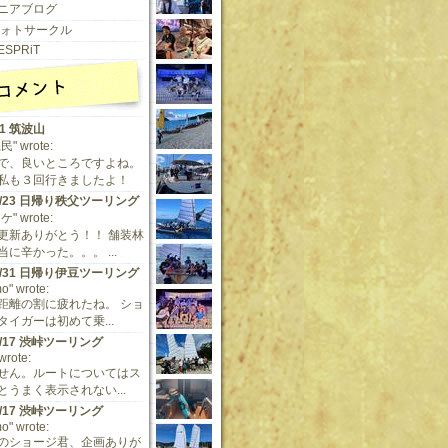
ニアブログ
 フォトサークル
ESPRiT
11 筑波山
" wrote:
で、良いところですよね。
私も３回行きましたよ！
/9/23 日帰り秩父ツーリング
" wrote:
更新ありがとう！！ 舗装林
に辛かった。。。 ...
/5/31 日帰り伊豆ツーリング
o" wrote:
距離の割に疲れたね。 ショ
タイガーは初めて乗...
/5/17 渋峠ツーリング
 wrote:
せん。ルートについてはス
とうまく表示されない...
/5/17 渋峠ツーリング
o" wrote:
のショージ君、企画ありが