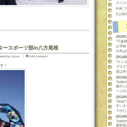
エンジ
A.W.
CLUB 
2019/
"千葉県民
お手軽
 ウィンタースポーツ部in八方尾根
今年は
sted by:
ryoma
Add comment
2014
"ケンスケ
す！
ブログ
道は本当
2014
"naitom
確かに
ージの
2014
"shoji"
すいま
マホだ
2014
"naitom
新部長