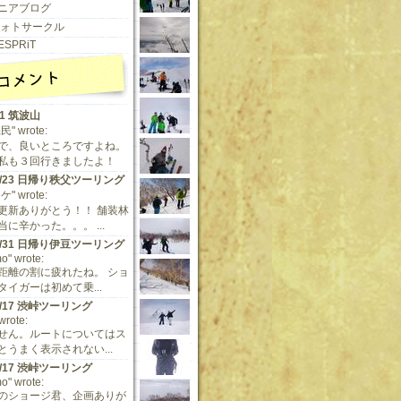
ニアブログ
 フォトサークル
ESPRiT
11 筑波山
" wrote:
で、良いところですよね。
私も３回行きましたよ！
/9/23 日帰り秩父ツーリング
" wrote:
更新ありがとう！！ 舗装林
に辛かった。。。 ...
/5/31 日帰り伊豆ツーリング
o" wrote:
距離の割に疲れたね。 ショ
タイガーは初めて乗...
/5/17 渋峠ツーリング
 wrote:
せん。ルートについてはス
とうまく表示されない...
/5/17 渋峠ツーリング
o" wrote:
のショージ君、企画ありが