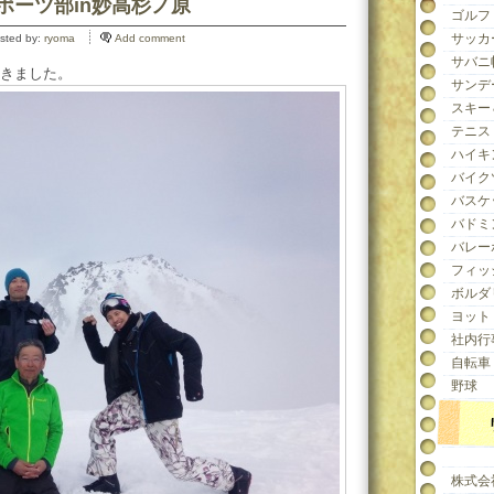
ースポーツ部in妙高杉ノ原
ゴルフ
サッカ
sted by:
ryoma
Add comment
サバニ
きました。
サンデ
スキー
テニス
ハイキ
バイク
バスケ
バドミ
バレー
フィッ
ボルダ
ヨット
社内行
自転車
野球
株式会