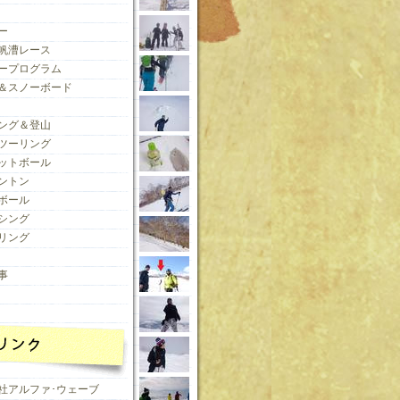
ー
帆漕レース
ープログラム
＆スノーボード
ング＆登山
ツーリング
ットボール
ントン
ボール
シング
リング
事
社アルファ･ウェーブ