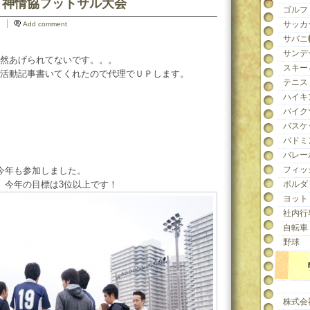
ル in 神情協フットサル大会
ゴルフ
サッカ
Add comment
サバニ
サンデ
然あげられてないです。。。
スキー
活動記事書いてくれたので代理でＵＰします。
テニス
ハイキ
バイク
バスケ
バドミ
バレー
フィッ
今年も参加しました。
、今年の目標は3位以上です！
ボルダ
ヨット
社内行
自転車
野球
株式会