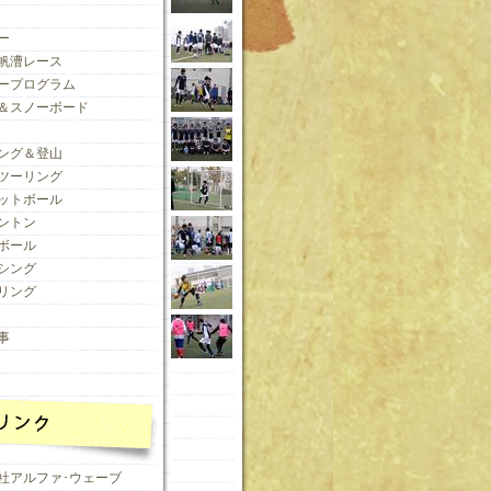
ー
帆漕レース
ープログラム
＆スノーボード
ング＆登山
ツーリング
ットボール
ントン
ボール
シング
リング
事
社アルファ･ウェーブ