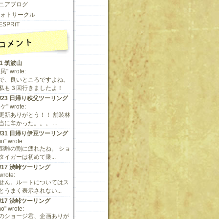
ニアブログ
 フォトサークル
ESPRiT
11 筑波山
" wrote:
で、良いところですよね。
私も３回行きましたよ！
/9/23 日帰り秩父ツーリング
" wrote:
更新ありがとう！！ 舗装林
に辛かった。。。 ...
/5/31 日帰り伊豆ツーリング
o" wrote:
距離の割に疲れたね。 ショ
タイガーは初めて乗...
/5/17 渋峠ツーリング
 wrote:
せん。ルートについてはス
とうまく表示されない...
/5/17 渋峠ツーリング
o" wrote:
のショージ君、企画ありが