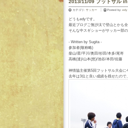
2013/11/09 フットサ
カテゴリ:
サッカー
Posted by:
edy
どうもedyです。
最近ブログご無沙汰で登山とかも全
そんな中スギショーがサッカー部の
- Written by Sugita -
参加者(敬称略)
柴山/星/平川/奥田/杉田/本多/尾嵜
高橋(達)/山本(悠)/池谷/本田/佐藤
神情協主催第5回フットサル大会に
去年は3位と良い成績を残せたので