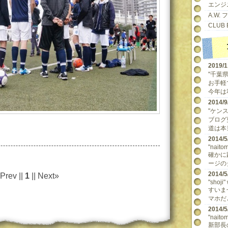
エンジ
A.W.
CLUB 
2019/
"千葉県民
お手軽
今年は
2014
"ケンスケ
ブログ
道は本当
2014
"naitom
確かに
ージの
2014
Prev ||
1
|| Next»
"shoji"
すいま
マホだ
2014
"naitom
新部長