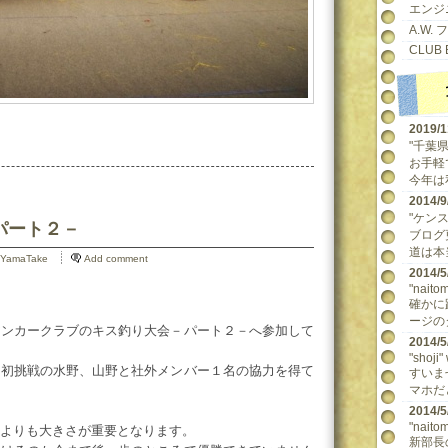
エンジ
A.W.
CLUB 
2019/
"千葉県民
お手軽
今年は
2014
"ケンスケ
－パート２－
ブログ
道は本当
YamaTake
Add comment
2014
"naitom
確かに
ージの
アンカークラブのキス釣り大会－パート２－へ参加して
2014
"shoji"
、初挑戦の水野、山野と社外メンバー１名の協力を得て
すいま
マホだ
2014
"naitom
よりも大きさが重要となります。
新部長