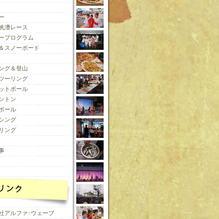
ー
帆漕レース
ープログラム
＆スノーボード
ング＆登山
ツーリング
ットボール
ントン
ボール
シング
リング
事
社アルファ･ウェーブ