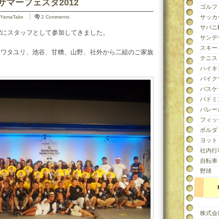
ーナサマーフェスタ2012
ゴルフ
サッカ
YamaTake
2 Comments
サバニ
12にスタッフとして参加してきました。
サンデ
スキー
、ワタユリ、池谷、甘糟、山野、社外から二組のご家族
テニス
ハイキ
バイク
バスケ
バドミ
バレー
フィッ
ボルダ
ヨット
社内行
自転車
野球
株式会