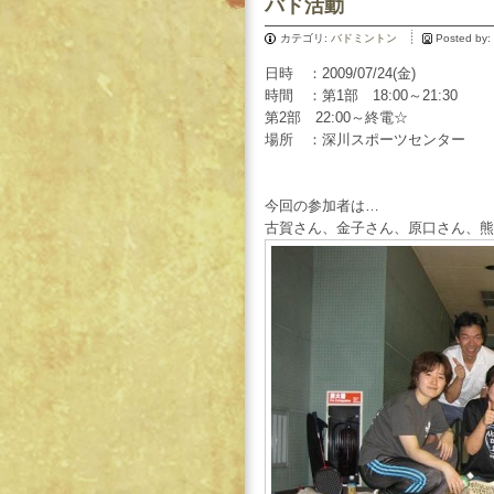
バド活動
カテゴリ:
バドミントン
Posted by:
日時 ：2009/07/24(金)
時間 ：第1部 18:00～21:30
第2部 22:00～終電☆
場所 ：深川スポーツセンター
今回の参加者は…
古賀さん、金子さん、原口さん、熊