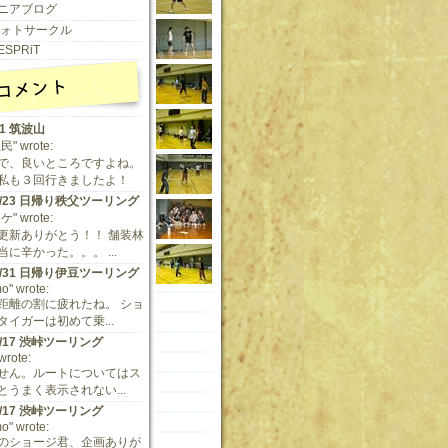
ニアブログ
 フォトサークル
ESPRiT
11 筑波山
" wrote:
で、良いところですよね。
私も３回行きましたよ！
/9/23 日帰り秩父ツーリング
" wrote:
更新ありがとう！！ 舗装林
に辛かった。。。 ...
/5/31 日帰り伊豆ツーリング
o" wrote:
距離の割に疲れたね。 ショ
タイガーは初めて乗...
/5/17 渋峠ツーリング
 wrote:
せん。ルートについてはス
とうまく表示されない...
/5/17 渋峠ツーリング
o" wrote:
のショージ君、企画ありが