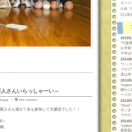
エンジ
A.W.
CLUB 
2019/
"千葉県民
お手軽
今年は
2014
"ケンスケ
ブログ
道は本当
2014
"naitom
確かに
 ～新人さんいらっしゃーい～
ージの
kogaji
Add comment
2014
"shoji"
新人さん達が７名も参加して大盛況でした！！
すいま
マホだ
00～
2014
"naitom
橋、
新部長