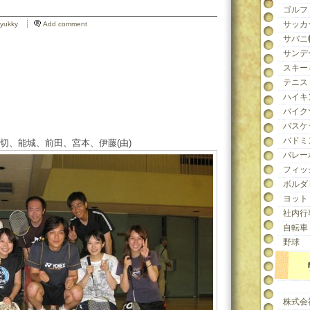
ゴルフ
サッカ
yukky
Add comment
サバニ
サンデ
スキー
テニス
ハイキ
バイク
バスケ
バドミ
切、能城、前田、宮本、伊藤(由)
バレー
フィッ
ボルダ
ヨット
社内行
自転車
野球
株式会