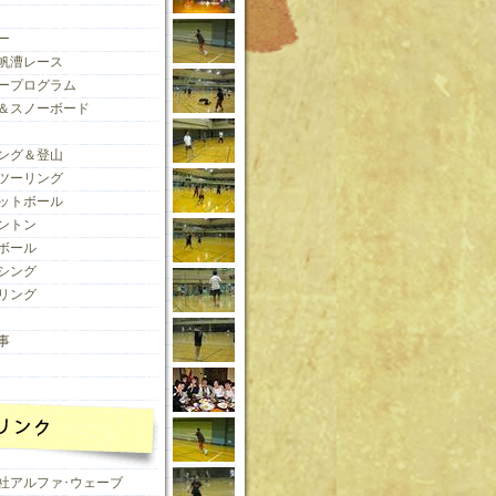
ー
帆漕レース
ープログラム
＆スノーボード
ング＆登山
ツーリング
ットボール
ントン
ボール
シング
リング
事
社アルファ･ウェーブ