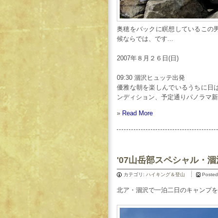
奥穂をバックに瞑想しているこの
候ならでは、です...
2007年８月２６日(日)
09:30 涸沢ヒュッテ出発
優雅な朝を楽しんでいるうちに日
ンディション、予定通りパノラマ新
»
Read More
'07山岳部スペシャル・
カテゴリ:
ハイキング＆登山
Posted
北ア・涸沢で一泊二日のキャンプを