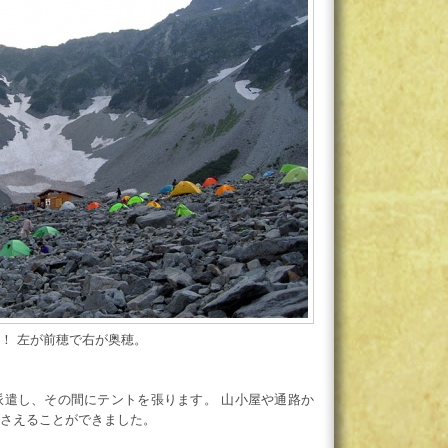
！ 左が前穂で右が奥穂。
派遣し、その間にテントを張ります。 山小屋や通路か
さえることができました。