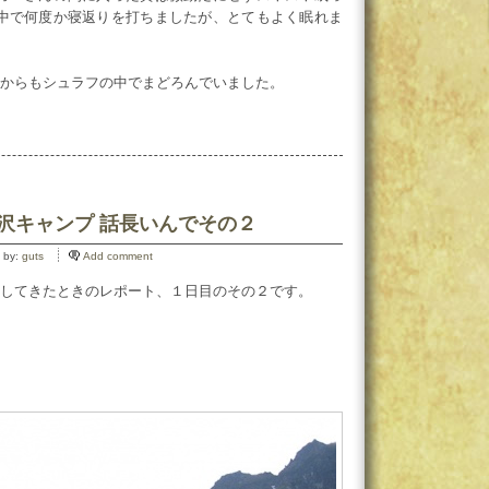
い中で何度か寝返りを打ちましたが、とてもよく眠れま
からもシュラフの中でまどろんでいました。
涸沢キャンプ 話長いんでその２
 by:
guts
Add comment
してきたときのレポート、１日目のその２です。