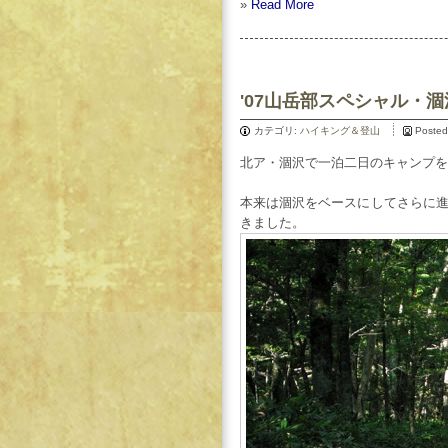
»
Read More
'07山岳部スペシャル・
カテゴリ:
ハイキング＆登山
Posted
北ア・涸沢で一泊二日のキャンプを
本来は涸沢をベースにしてさらに
きました。