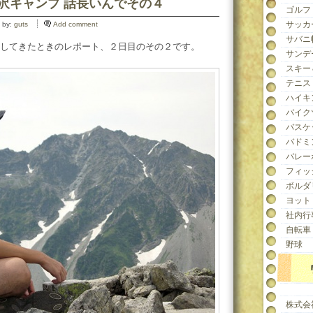
涸沢キャンプ 話長いんでその４
ゴルフ
サッカ
 by:
guts
Add comment
サバニ
してきたときのレポート、２日目のその２です。
サンデ
スキー
テニス
ハイキ
バイク
バスケ
バドミ
バレー
フィッ
ボルダ
ヨット
社内行
自転車
野球
株式会