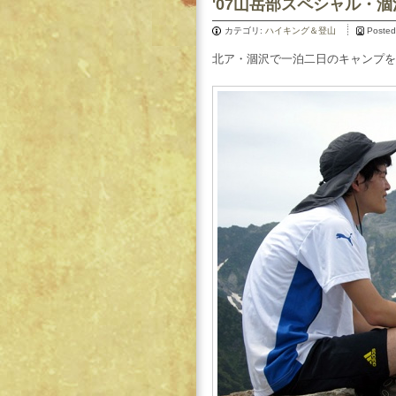
'07山岳部スペシャル・
カテゴリ:
ハイキング＆登山
Posted
北ア・涸沢で一泊二日のキャンプを