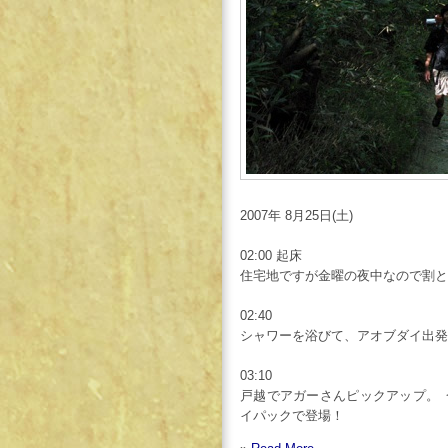
2007年 8月25日(土)
02:00 起床
住宅地ですが金曜の夜中なので割と
02:40
シャワーを浴びて、アオブダイ出発
03:10
戸越でアガーさんピックアップ。
イパックで登場！