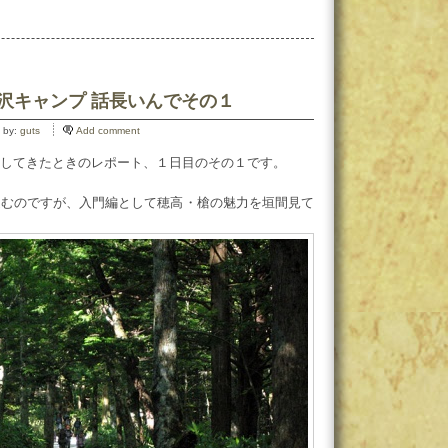
涸沢キャンプ 話長いんでその１
 by:
guts
Add comment
してきたときのレポート、１日目のその１です。
進むのですが、入門編として穂高・槍の魅力を垣間見て