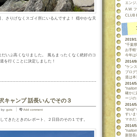
エンジ
A.W.
CLUB 
男、さりげなくスゴイ所にいるんですよ！ 穏やかな天
2019/
"千葉県民
お手軽
はだいぶ高くなりました。 風もまったくなく絶好のコ
今年は
道を行くことに決定しました！
2014
"ケンスケ
ブログ
道は本当
2014
"naitom
確かに
ージの
涸沢キャンプ 話長いんでその３
2014
"shoji"
 by:
guts
Add comment
すいま
してきたときのレポート、２日目のその１です。
マホだ
2014
"naitom
新部長