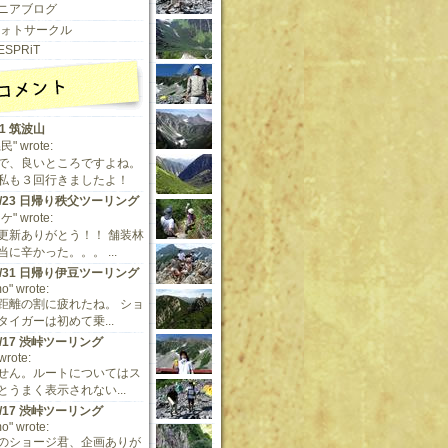
ニアブログ
 フォトサークル
ESPRiT
11 筑波山
" wrote:
で、良いところですよね。
私も３回行きましたよ！
/9/23 日帰り秩父ツーリング
" wrote:
更新ありがとう！！ 舗装林
に辛かった。。。 ...
/5/31 日帰り伊豆ツーリング
o" wrote:
距離の割に疲れたね。 ショ
タイガーは初めて乗...
/5/17 渋峠ツーリング
 wrote:
せん。ルートについてはス
とうまく表示されない...
/5/17 渋峠ツーリング
o" wrote:
のショージ君、企画ありが