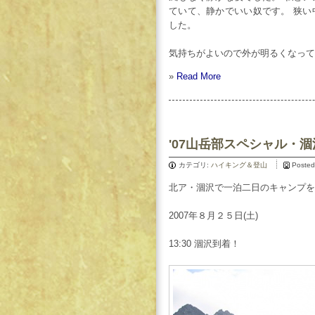
ていて、静かでいい奴です。 狭
した。
気持ちがよいので外が明るくなって
»
Read More
'07山岳部スペシャル・
カテゴリ:
ハイキング＆登山
Posted
北ア・涸沢で一泊二日のキャンプを
2007年８月２５日(土)
13:30 涸沢到着！