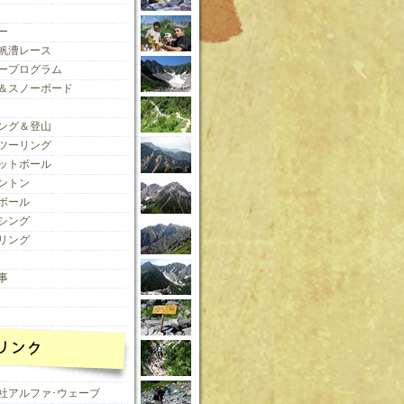
ー
帆漕レース
ープログラム
＆スノーボード
ング＆登山
ツーリング
ットボール
ントン
ボール
シング
リング
事
社アルファ･ウェーブ