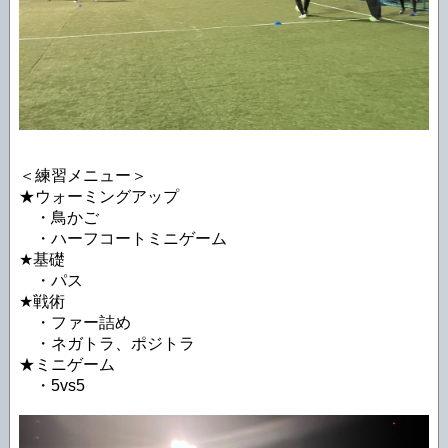
＜練習メニュー＞
★ウォーミングアップ
・鳥かご
・ハーフコートミニゲーム
★基礎
・パス
★戦術
・ファー詰め
・ネガトラ、ポジトラ
★ミニゲーム
・5vs5