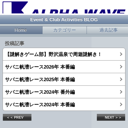
Event & Club Activities BLOG
Home
カテゴリー
過去記事
投稿記事
【謎解きゲーム部】野沢温泉で周遊謎解き！
サバニ帆漕レース2026年 本番編
サバニ帆漕レース2025年 本番編
サバニ帆漕レース2024年 番外編
サバニ帆漕レース2024年 本番編
＜＜ PREV
NEXT ＞＞