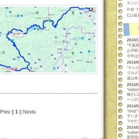
エンジ
A.W.
CLUB 
2019/
"千葉県民
お手軽
今年は
2014
"ケンスケ
ブログ
道は本当
2014
"naitom
確かに
ージの
2014
"shoji"
Prev ||
1
|| Next»
すいま
マホだ
2014
"naitom
新部長