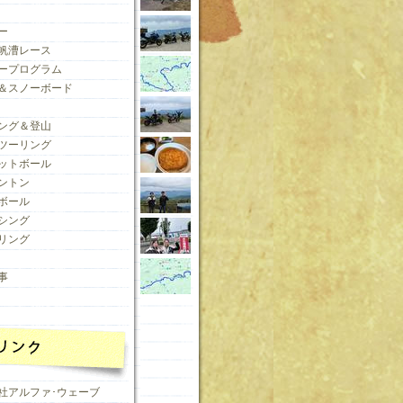
ー
帆漕レース
ープログラム
＆スノーボード
ング＆登山
ツーリング
ットボール
ントン
ボール
シング
リング
事
社アルファ･ウェーブ