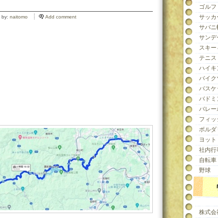
ゴルフ
サッカ
 by:
naitomo
Add comment
サバニ
サンデ
スキー
テニス
ハイキ
バイク
バスケ
バドミ
バレー
フィッ
ボルダ
ヨット
社内行
自転車
野球
株式会