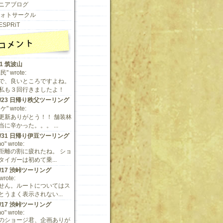
ニアブログ
 フォトサークル
ESPRiT
11 筑波山
" wrote:
で、良いところですよね。
私も３回行きましたよ！
/9/23 日帰り秩父ツーリング
" wrote:
更新ありがとう！！ 舗装林
に辛かった。。。 ...
/5/31 日帰り伊豆ツーリング
o" wrote:
距離の割に疲れたね。 ショ
タイガーは初めて乗...
/5/17 渋峠ツーリング
 wrote:
せん。ルートについてはス
とうまく表示されない...
/5/17 渋峠ツーリング
o" wrote:
のショージ君、企画ありが