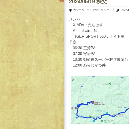
2024/05/19 秩父
カテゴリ:
バイクツーリング
Posted
メンバー
X-ADV：たなはす
AfricaTwin：Nari
TIGER SPORT 660：ナイトモ
予定
06:30 三芳PA
07:30 寄居PA
10:30 御荷鉾スーパー林道展望台
12:00 わらじかつ丼